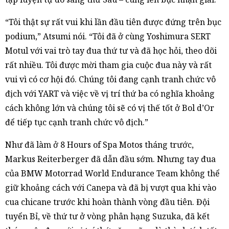
“Tôi thật sự rất vui khi lần đầu tiên được đứng trên bục
podium,” Atsumi nói. “Tôi đã ở cùng Yoshimura SERT
Motul với vai trò tay đua thứ tư và đã học hỏi, theo dõi
rất nhiều. Tôi được mời tham gia cuộc đua này và rất
vui vì có cơ hội đó. Chúng tôi đang cạnh tranh chức vô
địch với YART và việc về vị trí thứ ba có nghĩa khoảng
cách không lớn và chúng tôi sẽ có vị thế tốt ở Bol d’Or
để tiếp tục cạnh tranh chức vô địch.”
Như đã làm ở 8 Hours of Spa Motos tháng trước,
Markus Reiterberger đã dẫn đầu sớm. Nhưng tay đua
của BMW Motorrad World Endurance Team không thể
giữ khoảng cách với Canepa và đã bị vượt qua khi vào
cua chicane trước khi hoàn thành vòng đầu tiên. Đội
tuyển Bỉ, về thứ tư ở vòng phân hạng Suzuka, đã kết