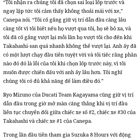
“Tôi nhận ra chúng tôi đã chọn sai loại lốp trước và
ngay lập tức tôi cảm thấy không thoải mái với xe,”
Canepa nói. “Tôi cố gắng giữ vị trí dẫn đầu càng lâu
càng tốt vì tôi biết nếu họ vượt qua tôi, họ sẽ bỏ xa, và
tôi đã cố gắng vượt lại mỗi lần họ vượt tôi cho đến khi
Takahashi-san quá nhanh không thể vượt lại. Anh ấy đã
có một lượt chạy đầu tiên tuyệt vời và tôi tiếc rằng phần
nào đó đó là lỗi của tôi khi chọn lốp trước này, vì tôi
muốn được chiến đấu với anh ấy lâu hơn. Tôi nghĩ
chúng tôi có đủ khả năng để làm điều đó.”
Ryo Mizuno của Ducati Team Kagayama cũng giữ vị trí
dẫn đầu trong giờ mở màn căng thẳng khi vị trí đầu
liên tục chuyển đổi giữa chiếc xe số #2, chiếc xe #30 của
Takahashi và chiếc xe #1 của Canepa.
Trong lần đầu tiên tham gia Suzuka 8 Hours với động