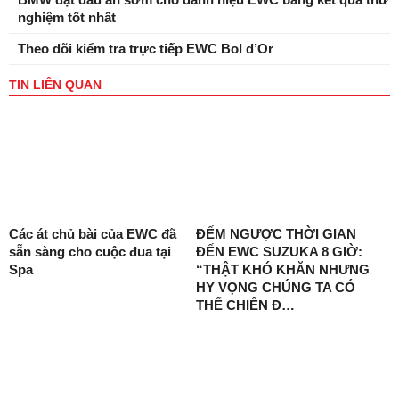
nghiệm tốt nhất
Theo dõi kiểm tra trực tiếp EWC Bol d’Or
TIN LIÊN QUAN
Các át chủ bài của EWC đã
ĐẾM NGƯỢC THỜI GIAN
sẵn sàng cho cuộc đua tại
ĐẾN EWC SUZUKA 8 GIỜ:
Spa
“THẬT KHÓ KHĂN NHƯNG
HY VỌNG CHÚNG TA CÓ
THỂ CHIẾN Đ…