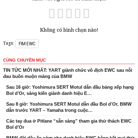
Không có bình chọn nào!
Tags:
FIM EWC
CÙNG CHUYÊN MỤC
TIN TỨC MỚI NHẤT: YART giành chức vô địch EWC sau nỗi
đau buồn muộn màng của BMW
Sau 16 giờ: Yoshimura SERT Motul dẫn đầu bảng xếp hạng
Bol d’Or, sáng kiến ​​giành danh hiệu E…
Sau 8 giờ: Yoshimura SERT Motul dẫn đầu Bol d’Or, BMW
dẫn trước YART – Yamaha trong cuộc…
Các tay đua ở Pitlane “sẵn sàng” tham gia thử thách EWC
Bol d’Or
BMW đặt dấu ấn sớm cho danh hiệu EWC bằng kết quả thử