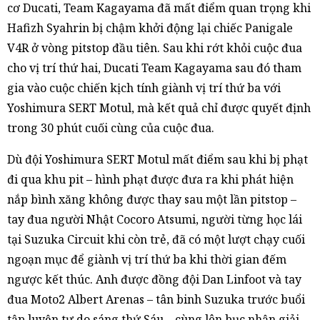
cơ Ducati, Team Kagayama đã mất điểm quan trọng khi
Hafizh Syahrin bị chậm khởi động lại chiếc Panigale
V4R ở vòng pitstop đầu tiên. Sau khi rớt khỏi cuộc đua
cho vị trí thứ hai, Ducati Team Kagayama sau đó tham
gia vào cuộc chiến kịch tính giành vị trí thứ ba với
Yoshimura SERT Motul, mà kết quả chỉ được quyết định
trong 30 phút cuối cùng của cuộc đua.
Dù đội Yoshimura SERT Motul mất điểm sau khi bị phạt
đi qua khu pit – hình phạt được đưa ra khi phát hiện
nắp bình xăng không được thay sau một lần pitstop –
tay đua người Nhật Cocoro Atsumi, người từng học lái
tại Suzuka Circuit khi còn trẻ, đã có một lượt chạy cuối
ngoạn mục để giành vị trí thứ ba khi thời gian đếm
ngược kết thúc. Anh được đồng đội Dan Linfoot và tay
đua Moto2 Albert Arenas – tân binh Suzuka trước buổi
tập luyện tự do sáng thứ Sáu – cùng lên bục nhận giải.