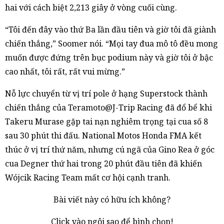
hai với cách biệt 2,213 giây ở vòng cuối cùng.
“Tôi đến đây vào thứ Ba lần đầu tiên và giờ tôi đã giành
chiến thắng,” Soomer nói. “Mọi tay đua mô tô đều mong
muốn được đứng trên bục podium này và giờ tôi ở bậc
cao nhất, tôi rất, rất vui mừng.”
Nỗ lực chuyển từ vị trí pole ở hạng Superstock thành
chiến thắng của Teramoto@J-Trip Racing đã đổ bể khi
Takeru Murase gặp tai nạn nghiêm trọng tại cua số 8
sau 30 phút thi đấu. National Motos Honda FMA kết
thúc ở vị trí thứ năm, nhưng cú ngã của Gino Rea ở góc
cua Degner thứ hai trong 20 phút đầu tiên đã khiến
Wójcik Racing Team mất cơ hội cạnh tranh.
Bài viết này có hữu ích không?
Click vào ngôi sao để bình chọn!