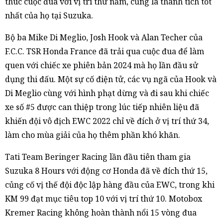
thúc cuộc đua với vị trí thứ năm, cũng là thành tích tốt
nhất của họ tại Suzuka.
Bộ ba Mike Di Meglio, Josh Hook và Alan Techer của
F.C.C. TSR Honda France đã trải qua cuộc đua để làm
quen với chiếc xe phiên bản 2024 mà họ lần đầu sử
dụng thi đấu. Một sự cố điện tử, các vụ ngã của Hook và
Di Meglio cùng với hình phạt dừng và đi sau khi chiếc
xe số #5 được can thiệp trong lúc tiếp nhiên liệu đã
khiến đội vô địch EWC 2022 chỉ về đích ở vị trí thứ 34,
làm cho mùa giải của họ thêm phần khó khăn.
Tati Team Beringer Racing lần đầu tiên tham gia
Suzuka 8 Hours với động cơ Honda đã về đích thứ 15,
củng cố vị thế đội độc lập hàng đầu của EWC, trong khi
KM 99 đạt mục tiêu top 10 với vị trí thứ 10. Motobox
Kremer Racing không hoàn thành nổi 15 vòng đua