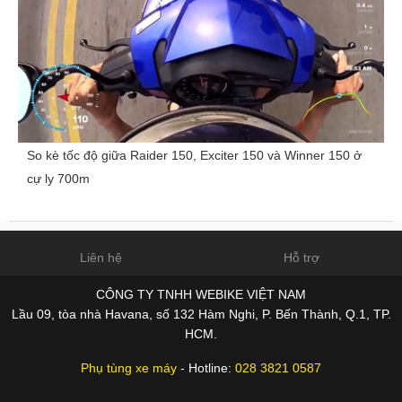
So kè tốc độ giữa Raider 150, Exciter 150 và Winner 150 ở
cự ly 700m
Liên hệ
Hỗ trợ
CÔNG TY TNHH WEBIKE VIỆT NAM
Lầu 09, tòa nhà Havana, số 132 Hàm Nghi, P. Bến Thành, Q.1, TP.
HCM.
Phụ tùng xe máy
- Hotline:
028 3821 0587