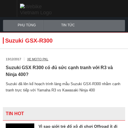
PHỤ TÙNG
TIN TỨC
Suzuki GSX-R300
13/12/2017
XE MOTO PKL
Suzuki GSX R300 có đủ sức cạnh tranh với R3 và
Ninja 400?
Suzuki đã lên kế hoạch trình làng mẫu Suzuki GSX-R300 nhằm cạnh
tranh trực tiếp với Yamaha R3 vs Kawasaki Ninja 400
TIN HOT
Vì sao giới trẻ đổ xô đi chơi Offroad ít đi