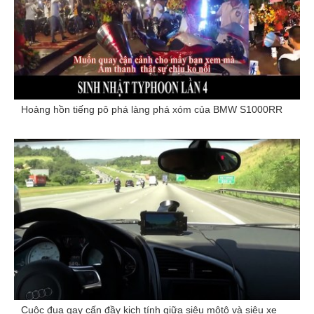
Hoảng hồn tiếng pô phá làng phá xóm của BMW S1000RR
Cuộc đua gay cấn đầy kịch tính giữa siêu môtô và siêu xe