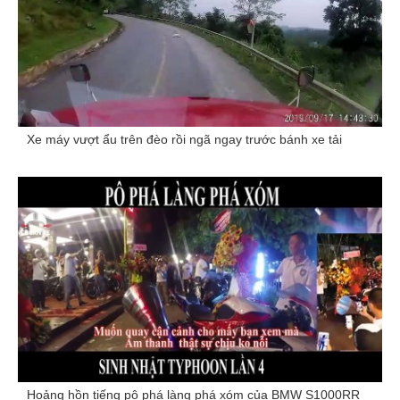
Xe máy vượt ẩu trên đèo rồi ngã ngay trước bánh xe tải
Hoảng hồn tiếng pô phá làng phá xóm của BMW S1000RR