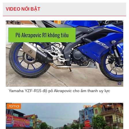
VIDEO NỔI BẬT
Yamaha YZF-R15 độ pô Akrapovic cho âm thanh uy lực