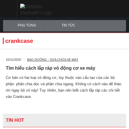
PHỤ TÙNG
TIN TỨC
crankcase
10/11/2020
BẢO DƯỠNG - SỬA CHỮA XE MÁY
Tìm hiểu cách lắp ráp vỏ động cơ xe máy
Cơ bản có hai loại vỏ động cơ, tùy thuộc vào cấu tạo của các bộ
phận: phân chia dọc và phân chia ngang. Không có cách nào để tháo
rời ngay bộ vỏ này! Tuy nhiên, bạn nên biết cách lắp ráp các chi tiết
vào Crankcase.
TIN HOT