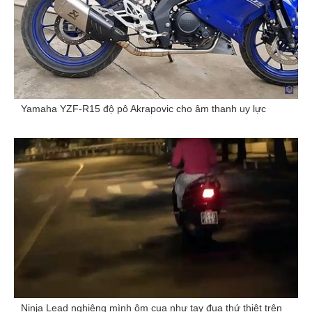
Yamaha YZF-R15 độ pô Akrapovic cho âm thanh uy lực
Ninja Lead nghiêng mình ôm cua như tay đua thứ thiệt trên