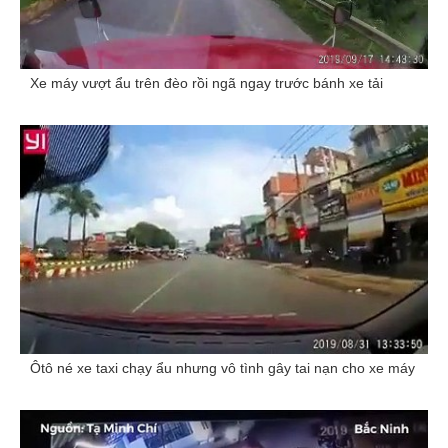
Xe máy vượt ẩu trên đèo rồi ngã ngay trước bánh xe tải
Ôtô né xe taxi chạy ẩu nhưng vô tình gây tai nạn cho xe máy