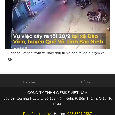
Choáng với tên trộm xe máy đầu tư xe bán tải để đi trộm xe
SH
Liên hệ
Hỗ trợ
CÔNG TY TNHH WEBIKE VIỆT NAM
Lầu 09, tòa nhà Havana, số 132 Hàm Nghi, P. Bến Thành, Q.1, TP.
HCM.
Phụ tùng xe máy
- Hotline:
028 3821 0587