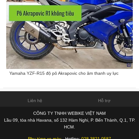
Yamaha YZF-R15 độ pô Akrapovic cho âm thanh uy lực
Liên hệ
Hỗ trợ
CÔNG TY TNHH WEBIKE VIỆT NAM
Lầu 09, tòa nhà Havana, số 132 Hàm Nghi, P. Bến Thành, Q.1, TP.
HCM.
Phụ tùng xe máy
- Hotline:
028 3821 0587