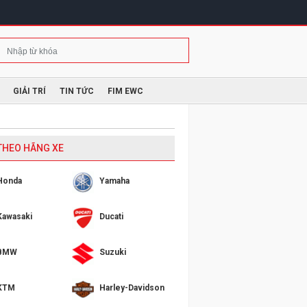
GIẢI TRÍ
TIN TỨC
FIM EWC
 THEO HÃNG XE
Honda
Yamaha
Kawasaki
Ducati
BMW
Suzuki
KTM
Harley-Davidson