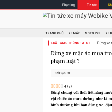
Phụ tùng
Tin tức
Kh
TRANG CHỦ
XE MÁY
MOTO PKL
XE 
Dừng xe 
LUẬT GIAO THÔNG - ATGT
Dừng xe mặc áo mưa tron
phạm luật ?
22/10/2020
4
(
2
)
Sống chung với thời tiết nắng mư
vội chiếc áo mưa dường như là m
bình thường khi bạn dừng xe, đậu