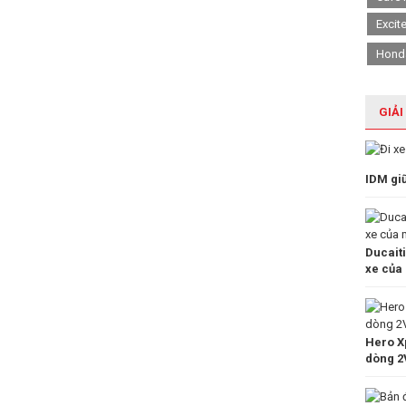
Excit
Hond
GIẢI
IDM gi
Ducait
xe của
Hero Xp
dòng 2