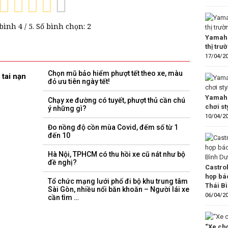
 bình
4
/ 5. Số bình chọn:
2
Yamaha
thị trư
17/04/2
Chọn mũ bảo hiểm phượt tết theo xe, màu
 tai nạn
đỏ ưu tiên ngày tết!
Yamaha
Chạy xe đường có tuyết, phượt thủ cần chú
chơi s
ý những gì?
10/04/2
Đo nồng độ cồn mùa Covid, đếm số từ 1
đến 10
Hà Nội, TPHCM có thu hồi xe cũ nát như bộ
đề nghị?
Castro
họp bá
Tổ chức mạng lưới phố đi bộ khu trung tâm
Thái B
Sài Gòn, nhiều nổi băn khoăn – Người lái xe
06/04/2
cần tìm …
“Xe chơ