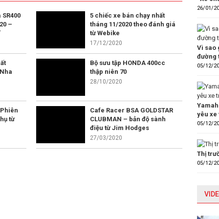
26/01/2
 SR400
5 chiếc xe bán chạy nhất
20 –
tháng 11/2020 theo đánh giá
”
từ Webike
17/12/2020
Vì sao 
đường 
ất
Bộ sưu tập HONDA 400cc
05/12/2
 Nha
thập niên 70
28/10/2020
Yamaha
 Phiên
Cafe Racer BSA GOLDSTAR
yêu xe 
hụ từ
CLUBMAN – bản độ sành
05/12/2
điệu từ Jim Hodges
27/03/2020
Thị tr
05/12/2
VIDE