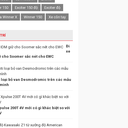
er 150
Exciter 150 độ
Exciter độ
a Winner X
Winner 150
Xe côn tay
 TRÍ
Đi
xe
ữ cho Soomer sắc nét cho EWC
i loại bỏ van Desmodromic trên các mẫu
 mình
ulse 200T 4V mới có gì khác biệt so với
V