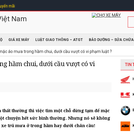
uyến mãi
ĐỘ
GIÁ XE MÁY
LUẬT GIAO THÔNG – ATGT
BẢO DƯỠNG – SỬA CHỮA
mặc áo mưa trong hầm chui, dưới cầu vượt có vi phạm luật ?
g hầm chui, dưới cầu vượt có vi
TIN
a thất thường thì việc tìm một chỗ dừng tạm để mặc
ột chuyện hết sức bình thường. Nhưng nó sẽ không
 xe trú mưa ở trong hầm hay dưới chân cầu!