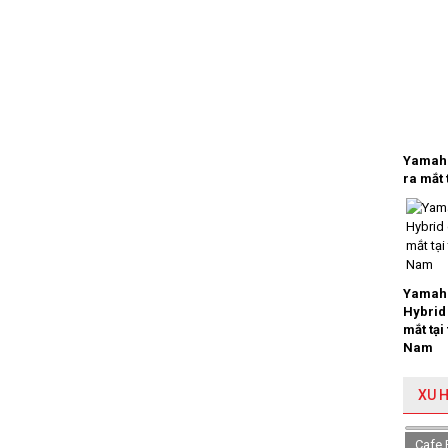
Yamaha
ra mắt 
Yamaha
Hybrid
mắt tại
Nam
XU 
Cafe 