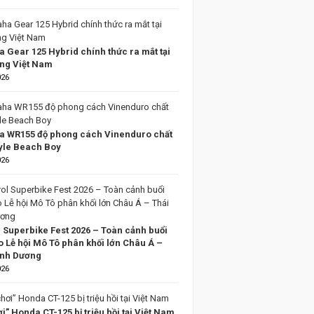
 Gear 125 Hybrid chính thức ra mắt tại
ờng Việt Nam
026
 WR155 độ phong cách Vinenduro chất
tyle Beach Boy
026
l Superbike Fest 2026 – Toàn cảnh buổi
o Lễ hội Mô Tô phân khối lớn Châu Á –
ình Dương
026
i” Honda CT-125 bị triệu hồi tại Việt Nam