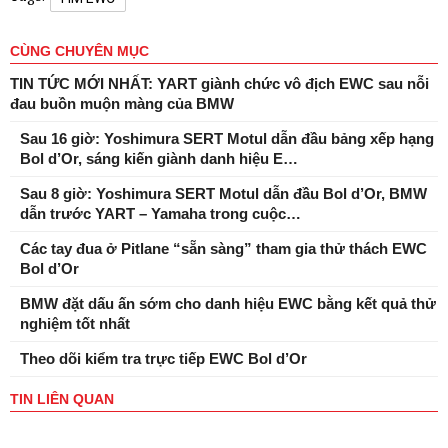
CÙNG CHUYÊN MỤC
TIN TỨC MỚI NHẤT: YART giành chức vô địch EWC sau nỗi
đau buồn muộn màng của BMW
Sau 16 giờ: Yoshimura SERT Motul dẫn đầu bảng xếp hạng
Bol d’Or, sáng kiến ​​giành danh hiệu E…
Sau 8 giờ: Yoshimura SERT Motul dẫn đầu Bol d’Or, BMW
dẫn trước YART – Yamaha trong cuộc…
Các tay đua ở Pitlane “sẵn sàng” tham gia thử thách EWC
Bol d’Or
BMW đặt dấu ấn sớm cho danh hiệu EWC bằng kết quả thử
nghiệm tốt nhất
Theo dõi kiểm tra trực tiếp EWC Bol d’Or
TIN LIÊN QUAN