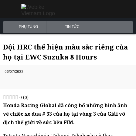
PHỤ TÙNG
TIN TỨC
Đội HRC thể hiện màu sắc riêng của
họ tại EWC Suzuka 8 Hours
06/07/2022
0
(
0
)
Honda Racing Global đã công bố những hình ảnh
về chiếc xe đua # 33 của họ tại vòng 3 của Giải vô
địch thế giới về sức bền FIM.
Tetsuta Nagashimia, Takumi Takahashi và Iker