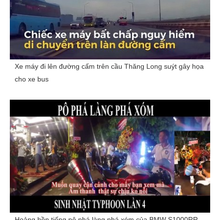
Xe máy đi lên đường cấm trên cầu Thăng Long suýt gây họa
cho xe bus
Hoảng hồn tiếng pô phá làng phá xóm của BMW S1000RR