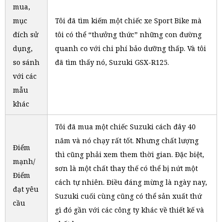
mua,
mục
Tôi đã tìm kiếm một chiếc xe Sport Bike mà
đích sử
tôi có thể “thưởng thức” những con đường
dụng,
quanh co với chi phí bảo dưỡng thấp. Và tôi
so sánh
đã tìm thấy nó, Suzuki GSX-R125.
với các
mẫu
khác
Tôi đã mua một chiếc Suzuki cách đây 40
năm và nó chạy rất tốt. Nhưng chất lượng
Điểm
thì cũng phải xem them thời gian. Đặc biệt,
mạnh/
sơn là một chất thay thế có thể bị nứt một
Điểm
cách tự nhiên. Điều đáng mừng là ngày nay,
đạt yêu
Suzuki cuối cùng cũng có thể sản xuất thứ
cầu
gì đó gần với các công ty khác về thiết kế và