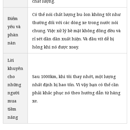
chất lượng.
Có thể nói chất lượng bu-lon không tốt như
Điểm
thường đối với các dòng xe trong nước nói
yếu và
chung. Việc xử lý bề mặt không đồng đều và
phàn
rỉ sét dần dần xuất hiện. Và đầu vít dễ bị
nàn
hỏng khi nó được xoay.
Lời
khuyên
cho
Sau 1000km, khi tôi thay nhớt, một lượng
những
nhất định bị hao tốn. Vì vậy bạn có thể cần
người
phải khắc phục nó theo hướng dẫn từ hãng
mua
xe.
tiềm
năng