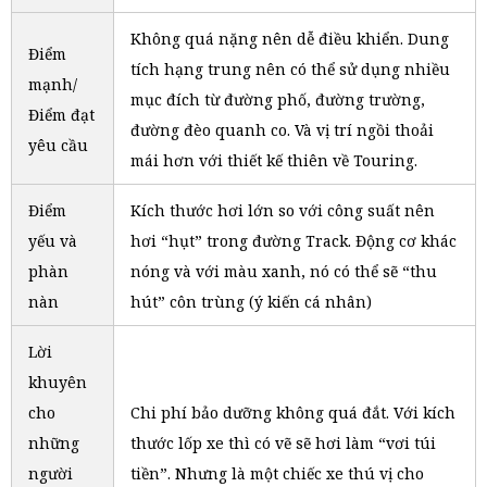
Không quá nặng nên dễ điều khiển. Dung
Điểm
tích hạng trung nên có thể sử dụng nhiều
mạnh/
mục đích từ đường phố, đường trường,
Điểm đạt
đường đèo quanh co. Và vị trí ngồi thoải
yêu cầu
mái hơn với thiết kế thiên về Touring.
Điểm
Kích thước hơi lớn so với công suất nên
yếu và
hơi “hụt” trong đường Track. Động cơ khác
phàn
nóng và với màu xanh, nó có thể sẽ “thu
nàn
hút” côn trùng (ý kiến cá nhân)
Lời
khuyên
cho
Chi phí bảo dưỡng không quá đắt. Với kích
những
thước lốp xe thì có vẽ sẽ hơi làm “vơi túi
người
tiền”. Nhưng là một chiếc xe thú vị cho